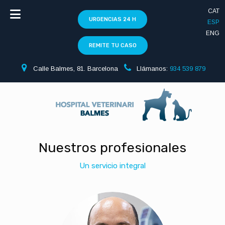
CAT
URGENCIAS 24 H
ESP
ENG
REMITE TU CASO
Calle Balmes, 81. Barcelona
Llámanos:
934 539 879
Nuestros profesionales
Un servicio integral