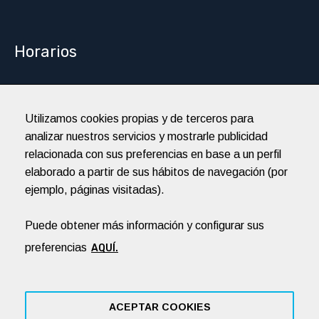
Horarios
Abierto 24h
De lunes a domingo
Utilizamos cookies propias y de terceros para
analizar nuestros servicios y mostrarle publicidad
Todos los días del año
relacionada con sus preferencias en base a un perfil
elaborado a partir de sus hábitos de navegación (por
ejemplo, páginas visitadas).
Hospital Veterinari Balmes te
recomienda
Puede obtener más información y configurar sus
preferencias
AQUÍ.
ACEPTAR COOKIES