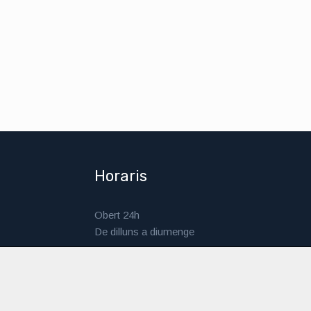
Horaris
Obert 24h
De dilluns a diumenge
Tots els dies del any