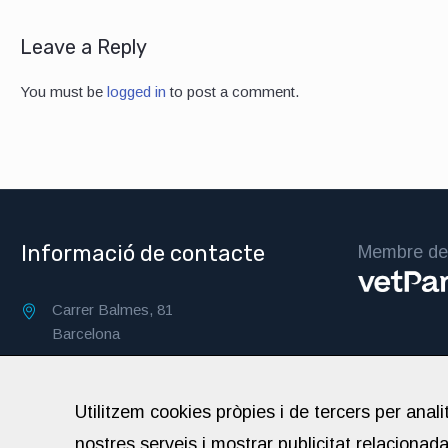
Leave a Reply
You must be
logged in
to post a comment.
Informació de contacte
Membre de 
Carrer Balmes, 81
Barcelona
hospitalveterinaribalmes@gmail.com
Utilitzem cookies pròpies i de tercers per anali
Truca'ns: +34 934 539 879
nostres serveis i mostrar publicitat relacionad