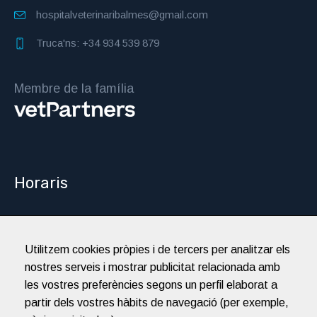
hospitalveterinaribalmes@gmail.com
Truca'ns: +34 934 539 879
Membre de la família
Horaris
Obert 24h
De dilluns a diumenge
Utilitzem cookies pròpies i de tercers per analitzar els
nostres serveis i mostrar publicitat relacionada amb
Tots els dies del any
les vostres preferències segons un perfil elaborat a
partir dels vostres hàbits de navegació (per exemple,