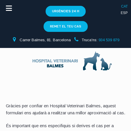
CAT
URGÈNCIES 24 H
ESP
REMET EL TEU CAS
Carrer Balmes, 81. Barcelona
Truca'ns:
934 539 879
Gràcies per confiar en Hospital Veterinari Balmes, aquest
formulari ens ajudarà a realitzar una millor aproximació al cas.
És important que ens especifiquis si derives el cas per a